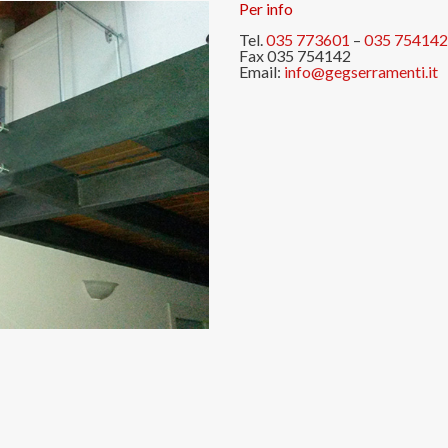
Per info
Tel.
035 773601
–
035 754142
Fax 035 754142
Email:
info@gegserramenti.it