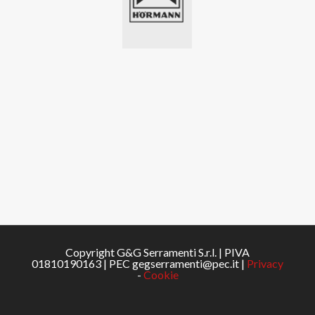
Copyright G&G Serramenti S.r.l. | PIVA
01810190163 | PEC gegserramenti@pec.it |
Privacy
-
Cookie